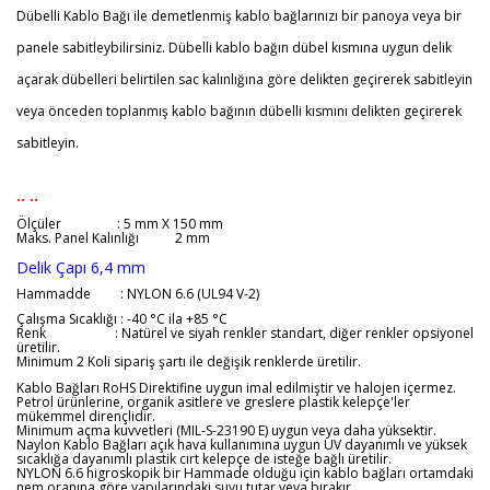
Dübelli Kablo Bağı ile demetlenmiş kablo bağlarınızı bir panoya veya bir
panele sabitleybilirsiniz. Dübelli kablo bağın dübel kısmına uygun delik
açarak dübelleri belirtilen sac kalınlığına göre delikten geçirerek sabitleyin
veya önceden toplanmış kablo bağının dübelli kısmını delikten geçirerek
sabitleyin.
.. ..
Ölçüler
: 5 mm X 150 mm
Maks. Panel Kalınlığı 2 mm
Delik Çapı 6,4 mm
Hammadde : NYLON 6.6 (UL94 V-2)
Çalışma Sıcaklığı : -40 °C ila +85 °C
Renk : Natürel ve siyah renkler standart, diğer renkler opsiyonel
üretilir.
Minimum 2 Koli sipariş şartı ile değişik renklerde üretilir.
Kablo Bağları RoHS Direktifine uygun imal edilmiştir ve halojen içermez.
Petrol ürünlerine, organik asitlere ve greslere plastik kelepçe'ler
mükemmel dirençlidir.
Minimum açma kuvvetleri (MIL-S-23190 E) uygun veya daha yüksektir.
Naylon Kablo Bağları açık hava kullanımına uygun UV dayanımlı ve yüksek
sıcaklığa dayanımlı plastik cırt kelepçe de isteğe bağlı üretilir.
NYLON 6.6 higroskopik bir Hammade olduğu için kablo bağları ortamdaki
nem oranına göre yapılarındaki suyu tutar veya bırakır.