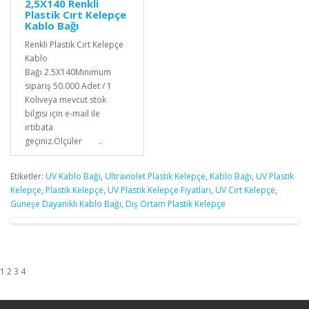
2,5X140 Renkli
Plastik Cırt Kelepçe
Kablo Bağı
Renkli Plastik Cırt Kelepçe
Kablo
Bağı 2.5X140Minimum
sipariş 50.000 Adet / 1
Koliveya mevcut stok
bilgisi için e-mail ile
irtibata
geçiniz.Ölçüler ..
Etiketler:
UV Kablo Bağı
,
Ultraviolet Plastik Kelepçe
,
Kablo Bağı
,
UV Plastik
Kelepçe
,
Plastik Kelepçe
,
UV Plastik Kelepçe Fiyatları
,
UV Cırt Kelepçe
,
Güneşe Dayanıklı Kablo Bağı
,
Dış Ortam Plastik Kelepçe
1 2 3 4