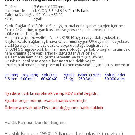
Ölçüler
: 3.6
mm X 100 mm
Hammadde
: NYLON 6.6 (UL94 V-2)
+ UV Katkı
Çalışma Sıcaklığı : -40 °C ila +85 °C
Renk
: Siyah
Kablo Bağları RoHS Direktifine uygun imal edilmiştir ve halojen içermez.
Petrol ürünlerine, organik asitlere ve greslere plastik kelepçe'ler
mükemmel dirençlidir.
Minimum açma kuvvetleri (MIL-S-23190 E) uygun veya daha yüksektir.
Naylon Kablo Bağları açık hava kullanımına uygun UV dayanımlı ve yüksek
sıcaklığa dayanımlı plastik cırt kelepçe de isteğe bağlı üretilir.
NYLON 6.6 higroskopik bir Hammade olduğu için kablo bağları ortamdaki
nem oranına göre yapılarındaki suyu tutar veya bırakır.
Malzemenin nem oranı çekme kuvvetini ve sertliğini etkiler.
Ürünlerin ideal nem oranını koruması için delik poşetli
ürünlerin alınmaması ve poşetin kullanım esnasında açılması tavsiye edilir.
En (mm) Boy (mm) Koli Ölçü Ağırlık Paket İçi Adet Koli İçi Adet
3.6 mm 100 mm 60x40x40 25 Kg 250 Adet 50.000 Adet
Fiyatlara Türk Lirası olarak verilip KDV dahil değildir.
Fiyatlar peşin ödeme esas alınarak verilmiştir.
Ödeme anına kadar Fiyatların değiştirme hakkı saklıdır.
Plastik Kelepçe Dünden Bugüne.
Plastik Kelepçe 1950‘li Yıllardan beri plastik ( naylon )