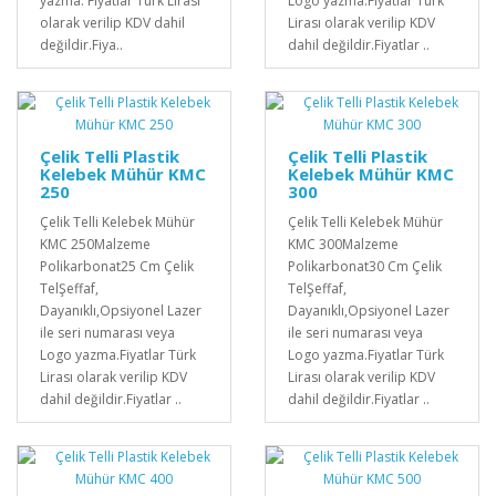
yazma. Fiyatlar Türk Lirası
Logo yazma.Fiyatlar Türk
olarak verilip KDV dahil
Lirası olarak verilip KDV
değildir.Fiya..
dahil değildir.Fiyatlar ..
Çelik Telli Plastik
Çelik Telli Plastik
Kelebek Mühür KMC
Kelebek Mühür KMC
250
300
Çelik Telli Kelebek Mühür
Çelik Telli Kelebek Mühür
KMC 250Malzeme
KMC 300Malzeme
Polikarbonat25 Cm Çelik
Polikarbonat30 Cm Çelik
TelŞeffaf,
TelŞeffaf,
Dayanıklı,Opsiyonel Lazer
Dayanıklı,Opsiyonel Lazer
ile seri numarası veya
ile seri numarası veya
Logo yazma.Fiyatlar Türk
Logo yazma.Fiyatlar Türk
Lirası olarak verilip KDV
Lirası olarak verilip KDV
dahil değildir.Fiyatlar ..
dahil değildir.Fiyatlar ..