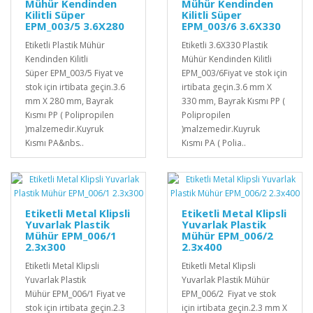
Mühür Kendinden
Mühür Kendinden
Kilitli Süper
Kilitli Süper
EPM_003/5 3.6X280
EPM_003/6 3.6X330
Etiketli Plastik Mühür
Etiketli 3.6X330 Plastik
Kendinden Kilitli
Mühür Kendinden Kilitli
Süper EPM_003/5 Fiyat ve
EPM_003/6Fiyat ve stok için
stok için irtibata geçin.3.6
irtibata geçin.3.6 mm X
mm X 280 mm, Bayrak
330 mm, Bayrak Kısmı PP (
Kısmı PP ( Polipropilen
Polipropilen
)malzemedir.Kuyruk
)malzemedir.Kuyruk
Kısmı PA&nbs..
Kısmı PA ( Polia..
Etiketli Metal Klipsli
Etiketli Metal Klipsli
Yuvarlak Plastik
Yuvarlak Plastik
Mühür EPM_006/1
Mühür EPM_006/2
2.3x300
2.3x400
Etiketli Metal Klipsli
Etiketli Metal Klipsli
Yuvarlak Plastik
Yuvarlak Plastik Mühür
Mühür EPM_006/1 Fiyat ve
EPM_006/2 Fiyat ve stok
stok için irtibata geçin.2.3
için irtibata geçin.2.3 mm X