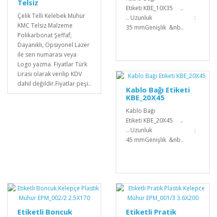
Telsiz
Etiketi KBE_10X35 ..
Çelik Telli Kelebek Mühür
.. Uzunluk :
KMC Telsiz Malzeme
35 mmGenişlik &nb..
Polikarbonat Şeffaf,
Dayanıklı, Opsiyonel Lazer
ile seri numarası veya
Logo yazma. Fiyatlar Türk
Lirası olarak verilip KDV
dahil değildir.Fiyatlar peşi..
Kablo Bağı Etiketi
KBE_20X45
Kablo Bağı
Etiketi KBE_20X45 ..
.. Uzunluk :
45 mmGenişlik &nb..
Etiketli Boncuk
Etiketli Pratik