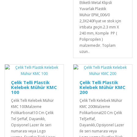
Etiketli Metal Klipsli
Yuvarlak Plastik
Mühür EPM_006/0
2,3X240Fiyat ve stok için
irtibata geçin.2.3 mm X
240 mm, Komple PP (
Polipropilen )
malzemedir. Toplam
uzun..
Çelik Telli Plastik
Çelik Telli Plastik
Kelebek Mühür KMC
Kelebek Mühür KMC
100
200
Çelik Telli Kelebek Mühür
Çelik Telli Kelebek Mühür
KMC 100Malzeme
KMC 200Malzeme
Polikarbonat10 Cm Çelik
Polikarbonat20 Cm Çelik
Tel Şeffaf, Dayanıklı,
TelŞeffaf,
Opsiyonel Lazer ile seri
Dayanıklı,Opsiyonel Lazer
numarası veya Logo
ile seri numarası veya