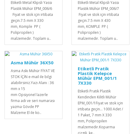
Etiketli Metal Klipsli Yassı
Etiketli Metal Klipsli Yassı
Plastik Mühür EPM_006/6
Plastik Mühür EPM_006/7
Fiyat ve stok için irtibata
Fiyat ve stok için irtibata
geçin.7.5 mm X 330
geçin.7.5 mm X 430
mm, Komple PP (
mm, KOMPLE PP (
Polipropilen )
Polipropilen )
malzemedir. Toplam u..
malzemedir. Toplam u..
Asma Mühür 36X50
Etiketli Pratik
Asma Askı Mühür FİYAT VE
Plastik Kelepce
STOK İÇİN e-mail ile bilgi
Mühür EPM_001/1
7X330
alabilirsiniz.Yazı Alanı : 36
mm x 15
Etiketli Pratik Plastik
mm Opsiyonel lazerle
Kendinden Kilitli Mühür
firma adı ve seri numarası
EPM_001/1Fiyat ve stok için
yazma Gövde PP
irtibata geçin... 1000 Adet /
Malzeme El ile ko..
1 Paket, 7 mm X 330
mm, Polipropilen
malzemedir. Koparma
çizgili, ke..