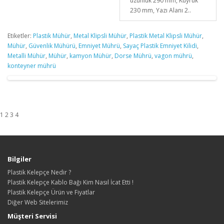
uzunluk 290 mm, Kuyruk
230 mm, Yazı Alanı 2..
Etiketler:
Plastik Mühür
,
Metal Klipsli Mühür
,
Plastik Metal Klipsli Mühür
,
Mühür
,
Güvenlik Mühürü
,
Emniyet Mührü
,
Sayaç Plastik Emniyet Kilidi
,
Metalli Mühür
,
Mühür
,
kamyon Mühür
,
Dorse Mührü
,
vagon mührü
,
konteyner mührü
1 2 3 4
Bilgiler
Plastik Kelepçe Nedir ?
Plastik Kelepçe Kablo Bağı Kim Nasıl İcat Etti !
Plastik Kelepçe Ürün ve Fiyatlar
Diğer Web Sitelerimiz
Müşteri Servisi