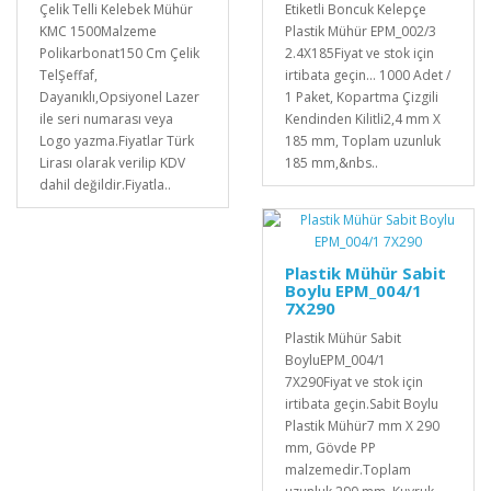
Çelik Telli Kelebek Mühür
Etiketli Boncuk Kelepçe
KMC 1500Malzeme
Plastik Mühür EPM_002/3
Polikarbonat150 Cm Çelik
2.4X185Fiyat ve stok için
TelŞeffaf,
irtibata geçin... 1000 Adet /
Dayanıklı,Opsiyonel Lazer
1 Paket, Kopartma Çizgili
ile seri numarası veya
Kendinden Kilitli2,4 mm X
Logo yazma.Fiyatlar Türk
185 mm, Toplam uzunluk
Lirası olarak verilip KDV
185 mm,&nbs..
dahil değildir.Fiyatla..
Plastik Mühür Sabit
Boylu EPM_004/1
7X290
Plastik Mühür Sabit
BoyluEPM_004/1
7X290Fiyat ve stok için
irtibata geçin.Sabit Boylu
Plastik Mühür7 mm X 290
mm, Gövde PP
malzemedir.Toplam