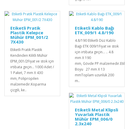
Etiketli Pratik
Etiketli Kablo Bağı
Plastik Kelepce
ETK_009/1 4.8/190
Mühür EPM_001/2
4.8/190 Etiketli Düz Kablo
7X430
Bağı ETK 009/1Fiyat ve stok
Etiketli Pratik Plastik
için irtibata geçin... .. 4.8
Kendinden Kilitli Mühür
mm X 190
EPM_001/2Fiyat ve stok için
mm, Gövde PP malzemedir.Etiket
irtibata geçin... 1000 Adet /
Boyu 27 mm X 13
1 Paket, 7 mm X 430
mmToplam uzunluk 200
mm, Polipropilen
m..
malzemedir. Koparma
çizgili, ke..
Etiketli Metal Klipsli
Yuvarlak Plastik
Mühür EPM_006/0
2.3x240