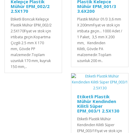
Kelepçe Plastik
Plastik Kelepce
Mühür EPM_002/2
Mühür EPM_001/3
2.5X170
3.6X200
Etiketli Boncuk Kelepçe
Plastik Mühür 01/3 3,6 mm
Plastik Mühür EPM_002/2
X 200mmFiyat ve stok için
2.5X170Fiyat ve stok için
irtibata geçin... 1000 Adet /
irtibata geçin.Kopartma
1 Paket, 3,5 mm X 200
Çizgili 2.5 mm X 170
mm, Kendinden
mm, Gövde PP
Kilitli, Gövde PA
malzemedir.Toplam
malzemedir.Toplam
uzunluk 170 mm, kuyruk
uzunluk 200 m..
150 mm,..
Etiketli Plastik
Mühür Kendinden
Kilitli Süper
EPM_003/1 2.5X130
Etiketli Plastik Mühür
Kendinden Kilitli Süper
EPM_003/1Fiyat ve stok için