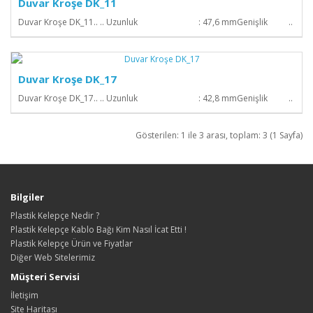
Duvar Kroşe DK_11
Duvar Kroşe DK_11.. .. Uzunluk : 47,6 mmGenişlik ..
Duvar Kroşe DK_17
Duvar Kroşe DK_17.. .. Uzunluk : 42,8 mmGenişlik ..
Gösterilen: 1 ile 3 arası, toplam: 3 (1 Sayfa)
Bilgiler
Plastik Kelepçe Nedir ?
Plastik Kelepçe Kablo Bağı Kim Nasıl İcat Etti !
Plastik Kelepçe Ürün ve Fiyatlar
Diğer Web Sitelerimiz
Müşteri Servisi
İletişim
Site Haritası