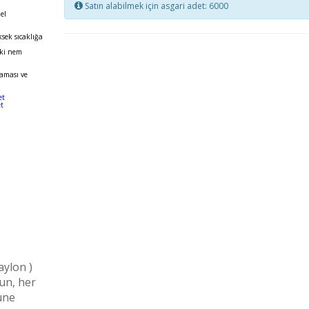
Satın alabilmek için asgari adet: 6000
.
el
sek sıcaklığa
aki nem
maması ve
et
t
aylon )
gun, her
üne