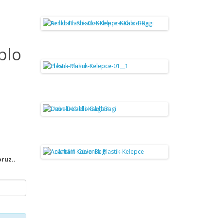
blo
oruz..