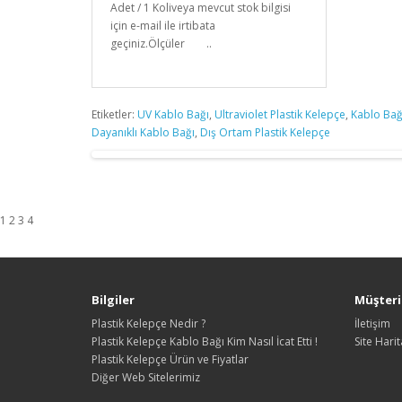
Adet / 1 Koliveya mevcut stok bilgisi
için e-mail ile irtibata
geçiniz.Ölçüler ..
Etiketler:
UV Kablo Bağı
,
Ultraviolet Plastik Kelepçe
,
Kablo Bağ
Dayanıklı Kablo Bağı
,
Dış Ortam Plastik Kelepçe
1 2 3 4
Bilgiler
Müşteri 
Plastik Kelepçe Nedir ?
İletişim
Plastik Kelepçe Kablo Bağı Kim Nasıl İcat Etti !
Site Harit
Plastik Kelepçe Ürün ve Fiyatlar
Diğer Web Sitelerimiz