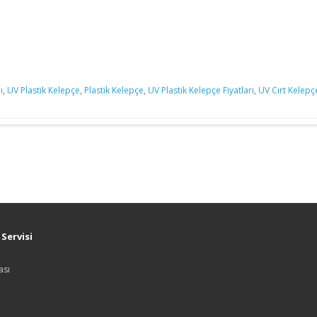
ı
,
UV Plastik Kelepçe
,
Plastik Kelepçe
,
UV Plastik Kelepçe Fiyatları
,
UV Cırt Kelepç
Servisi
ası