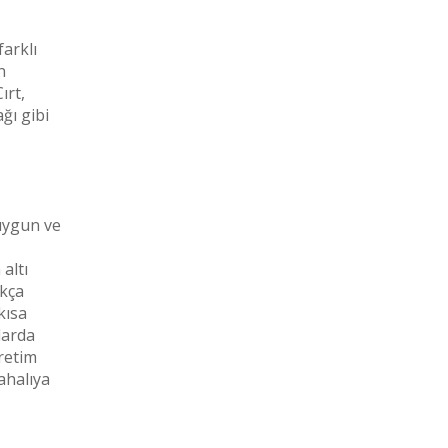
farklı
n
ırt,
ğı gibi
uygun ve
altı
ıkça
kısa
larda
üretim
ahalıya