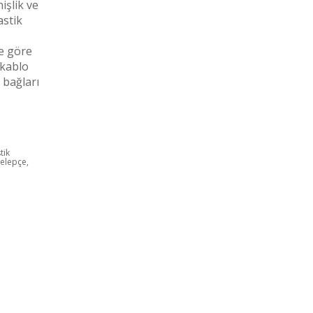
işlik ve
astik
e göre
 kablo
 bağları
tik
Kelepçe,