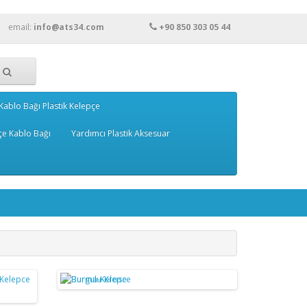
email:
info@ats34.com
+90 850 303 05 44
Kablo Bağı Plastik Kelepçe
çe Kablo Bağı
Yardımcı Plastik Aksesuar