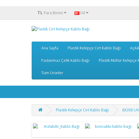
TL
Para Birimi
Dil
Ana Sayfa
Plastik Kelepçe Cırt Kablo Bağı
Açıla
Paslanmaz Çelik Kablo Bağı
Plastik Mühür Kelepçe K
Tüm Ürünler
Plastik Kelepçe Cırt Kablo Bağı
8X300 UV 