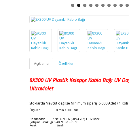
Açıklama
Özellikler
8X300
UV Plastik Kelepçe Kablo Bağı
UV Day
Ultraviolet
Stoklarda Mevcut değilse
Minimum sipariş 6.000 Adet / 1 Koli
Ölçüler : 8 mm X 300 mm
Hammadde : NYLON 6.6 (UL94 V-2) + UV Katkı
Çalışma Sıcaklığı : -40 °C ila +85 °C
Renk : Siyah