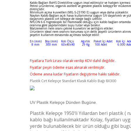
Kablo Bağları RoHS Direktifine uygun imal edilmiştir ve halojen içermez
Petrol ürünlerine, organik asitlere ve greslere plastik kelepçe'ler mükemm
dirençlidir.
Minimum açma kuvvetleri (MIL-S-23190 E) uygun veya daha yüksektir.
Naylon Kablo Bağları açık hava kullanımına uygun UV dayanımlı ve yük
dayanımlı plastik cırt kelepçe de isteğe bağlı üretilir.
NYLON 6.6 higroskopik bir Hammade olduğu için kablo bağları ortamd
oranına göre yapılarındaki suyu tutar veya bırakır.
Malzemenin nem oranı çekme kuvvetini ve sertliğini etkiler.
Ürünlerin ideal nem oranını koruması için delik poşetli ürünlerin alın
poşetin kullanım esnasında açılması tavsiye edilir.
En (mm) Boy (mm) Koli Ölçü Ağırlık Paket İçi Adet Koli İçi Ad
8 mm 300 mm 60x40x40 29 Kg 100 Adet 6.000 Ade
Fiyatlara Türk Lirası olarak verilip KDV dahil değildir.
Fiyatlar peşin ödeme esas alınarak verilmiştir.
Ödeme anına kadar Fiyatların değiştirme hakkı saklıdır.
Plastik Cırt Kelepçe Standart Klasik Kablo Bağı 8X300
UV Plastik Kelepçe Dünden Bugüne.
Plastik Kelepçe 1950‘li Yıllardan beri plastik ( n
kablo bağı kullanılmaktadır Kolay, fiyatları uy
yerde bulunabilecek bir ürün olduğu gibi bug