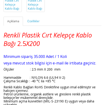
Açıklama
Özellikler
Renkli Plastik Cırt Kelepçe Kablo
Bağı
2.5
X200
Minimum sipariş 35.000 Adet / 1 Koli
veya mevcut stok bilgisi için e-mail ile irtibata geçiniz.
Ölçüler
: 2.5 mm X 200 mm
Hammadde : NYLON 6.6 (UL94 V-2)
Çalışma Sıcaklığı : -40 °C ila +85 °C
Renkli Kablo Bağları RoHS Direktifine uygun imal edilmiştir ve
halojen içermez.
Petrol ürünlerine, organik asitlere ve greslere renkli plastik
kelepçe'ler mükemmel dirençlidir.
Minimum açma kuvvetleri (MIL-S-23190 E) uygun veya daha
yüksektir.