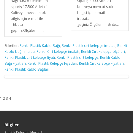
Bağı 3.6X300Minimum
sipariş 2000 Adet / 1
sipariş 17.500 Adet / 1
Koli veya mevcut stok
Koliveya mevcut stok
bilgisi için e-mail ile
bilgisi için e-mail ile
irtibata
irtibata
geçiniz.Ölçüler &nbs..
geçiniz.Ölçüler ..
Etiketler:
Renkli Plastik Kablo Bağı
,
Renkli Plastik cırt kelepçe imalatı
,
Renkli
Kablo bağı İmalatı
,
Renkli Cırt kelepçe imalatı
,
Renkli Cırt kelepçe ölçüleri
,
Renkli Plastik cırt kelepçe fiyatı
,
Renkli Plastik cırt kelepçe
,
Renkli Kablo
Bağı Fiyatları
,
Renkli Plastik Kelepçe Fiyatları
,
Renkli Cırt Kelepçe Fiyatları
,
Renkli Plastik Kablo Bağları
1 2 3 4
Bilgiler
Plastik Kelepçe Nedir ?