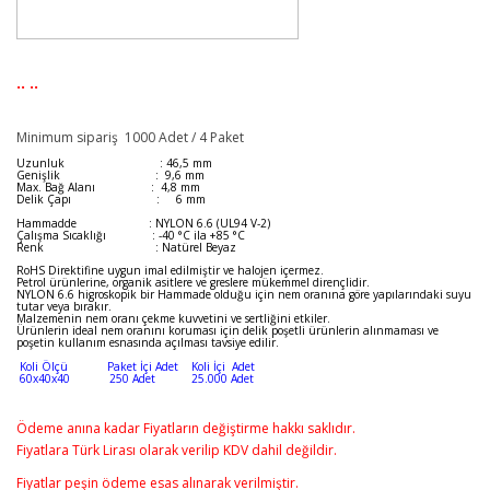
.. ..
Minimum sipariş 1000 Adet / 4 Paket
Uzunluk : 46,5 mm
Genişlik : 9,6 mm
Max. Bağ Alanı : 4,8 mm
Delik Çapı : 6 mm
Hammadde : NYLON 6.6 (UL94 V-2)
Çalışma Sıcaklığı : -40 °C ila +85 °C
Renk : Natürel Beyaz
RoHS Direktifine uygun imal edilmiştir ve halojen içermez.
Petrol ürünlerine, organik asitlere ve greslere mükemmel dirençlidir.
NYLON 6.6 higroskopik bir Hammade olduğu için nem oranına göre yapılarındaki suyu
tutar veya bırakır.
Malzemenin nem oranı çekme kuvvetini ve sertliğini etkiler.
Ürünlerin ideal nem oranını koruması için delik poşetli ürünlerin alınmaması ve
poşetin kullanım esnasında açılması tavsiye edilir.
Koli Ölçü Paket İçi Adet Koli İçi Adet
60x40x40 250 Adet 25.000 Adet
Ödeme anına kadar Fiyatların değiştirme hakkı saklıdır.
Fiyatlara Türk Lirası olarak verilip KDV dahil değildir.
Fiyatlar peşin ödeme esas alınarak verilmiştir.