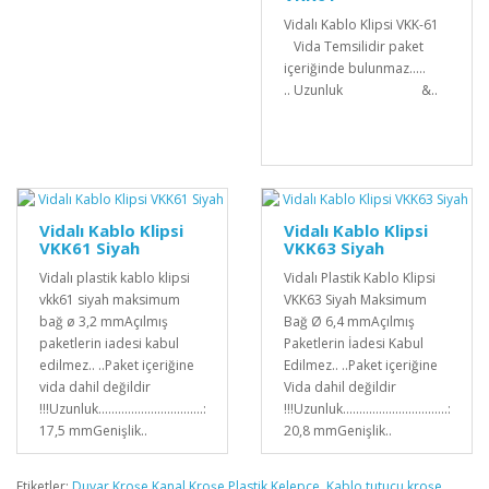
Vidalı Kablo Klipsi VKK-61
Vida Temsilidir paket
içeriğinde bulunmaz.....
.. Uzunluk &..
Vidalı Kablo Klipsi
Vidalı Kablo Klipsi
VKK61 Siyah
VKK63 Siyah
Vidalı plastik kablo klipsi
Vidalı Plastik Kablo Klipsi
vkk61 siyah maksimum
VKK63 Siyah Maksimum
bağ ø 3,2 mmAçılmış
Bağ Ø 6,4 mmAçılmış
paketlerin iadesi kabul
Paketlerin İadesi Kabul
edilmez.. ..Paket içeriğine
Edilmez.. ..Paket içeriğine
vida dahil değildir
Vida dahil değildir
!!!Uzunluk................................:
!!!Uzunluk................................:
17,5 mmGenişlik..
20,8 mmGenişlik..
Etiketler:
Duvar Kroşe Kanal Kroşe Plastik Kelepçe
,
Kablo tutucu kroşe
,