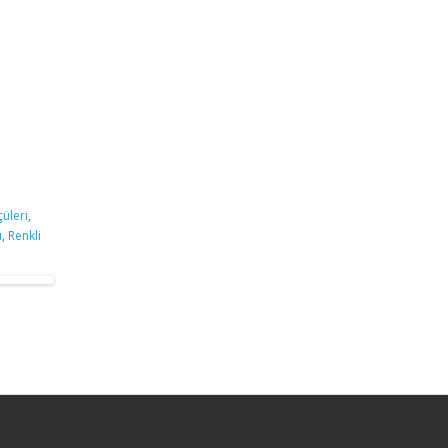
çüleri
,
ı
,
Renkli