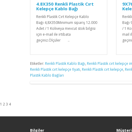
4.8X350 Renkli Plastik Cırt
9X76
Kelepçe Kablo Bağı
Kele
Renkli Plastik Cırt Kelepçe Kablo
Renkl
Bağı 4,8X350Minimum sipariş 12.000
Bağı 
Adet / 1 Koliveya mevcut stok bilgisi
/ 1 Ko
için e-mail ile irtibata
mail i
geçiniz.Ölçüler ..
geçin
Etiketler:
Renkli Plastik Kablo Bağı
,
Renkli Plastik cırt kelepçe i
Renkli Plastik cırt kelepçe fiyatı
,
Renkli Plastik cırt kelepçe
,
Renk
Plastik Kablo Bağları
1 2 3 4
Bilgiler
Müşteri 