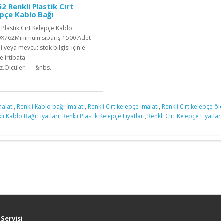
2 Renkli Plastik Cırt
pçe Kablo Bağı
i Plastik Cırt Kelepçe Kablo
9X762Minimum sipariş 1500 Adet
li veya mevcut stok bilgisi için e-
le irtibata
iz.Ölçüler &nbs..
malatı
,
Renkli Kablo bağı İmalatı
,
Renkli Cırt kelepçe imalatı
,
Renkli Cırt kelepçe öl
li Kablo Bağı Fiyatları
,
Renkli Plastik Kelepçe Fiyatları
,
Renkli Cırt Kelepçe Fiyatlar
Servisi