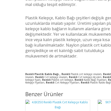
mal olduğu tespit edilmiştir.
Plastik Kelepçe, Kablo Bağı çeşitleri değişik gen
uzunluklarda imalatı yapılır. Üretimi yapılan pl
kelepçe kablo bağların kullanım alanlara göre
değişmektedir. Yer ve kullanılacak mukavemet
ince veya kalın plastik kelepçe, uzun veya kısa
bağı kullanılmaktadır. Naylon plastik cırt kablo
genişledikçe ve et kalınlığı sabit tutuldukça
mukavemeti de artmaktadır.
,
Renkli Plastik Kablo Bağı
Renkli
Plastik cırt kelepçe imalatı,
Renkl
İmalatı,
Renkli
Cırt kelepçe imalatı,
Renkli
Cırt kelepçe ölçüleri,
Renkl
kelepçe fiyatı,
Renkli
Plastik cırt kelepçe,
Renkli
Kablo Bağı Fiyatları,
R
Kelepçe Fiyatları,
Renkli
Cırt Kelepçe Fiyatları,
Renkli
Plastik Kablo Bağl
Benzer Ürünler