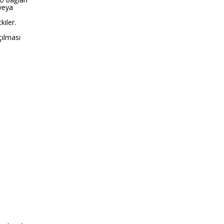
veya
kiler.
çılması