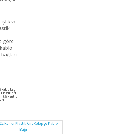
işlik ve
astik
e göre
 kablo
 bağları
i
Kablo bağı
i
Plastik cırt
enkli
Plastik
arı