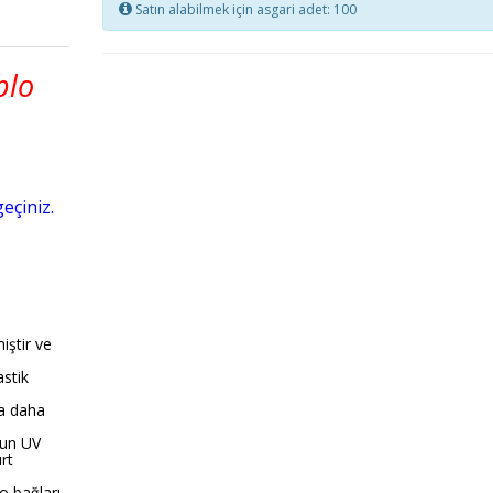
Satın alabilmek için asgari adet: 100
blo
geçiniz.
iştir ve
astik
a daha
gun UV
rt
o bağları