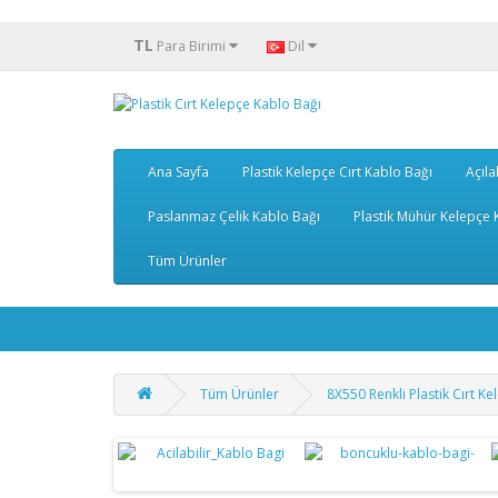
TL
Para Birimi
Dil
Ana Sayfa
Plastik Kelepçe Cırt Kablo Bağı
Açıla
Paslanmaz Çelik Kablo Bağı
Plastik Mühür Kelepçe K
Tüm Ürünler
Tüm Ürünler
8X550 Renkli Plastik Cırt K