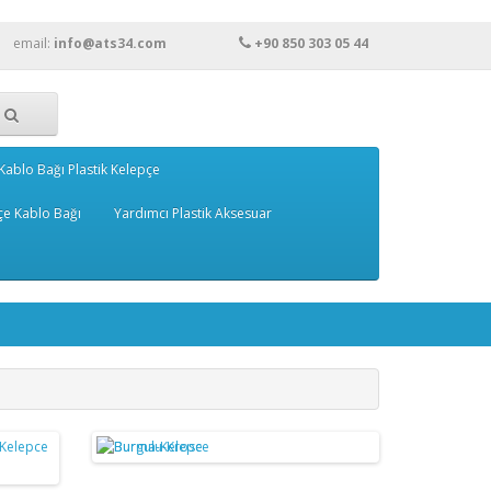
email:
info@ats34.com
+90 850 303 05 44
Kablo Bağı Plastik Kelepçe
çe Kablo Bağı
Yardımcı Plastik Aksesuar