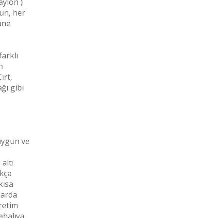
aylon )
gun, her
üne
farklı
n
ırt,
ğı gibi
uygun ve
altı
ıkça
kısa
larda
üretim
ahalıya